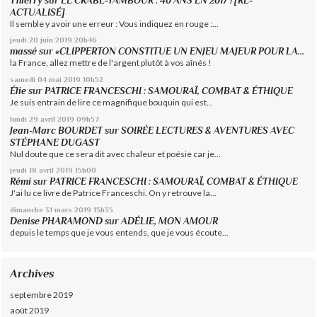
Thierry
sur
LE CRABE-TAMBOUR : 40 ANS EN 2017 ! [RÉ-
ACTUALISÉ]
Il semble y avoir une erreur : Vous indiquez en rouge :...
jeudi 20
juin 2019
20h46
massé
sur
«CLIPPERTON CONSTITUE UN ENJEU MAJEUR POUR LA...
la France, allez mettre de l'argent plutôt à vos aînés !
samedi 04
mai 2019
10h52
Élie
sur
PATRICE FRANCESCHI : SAMOURAÏ, COMBAT & ÉTHIQUE
Je suis entrain de lire ce magnifique bouquin qui est...
lundi 29
avril 2019
09h57
Jean-Marc BOURDET
sur
SOIRÉE LECTURES & AVENTURES AVEC
STÉPHANE DUGAST
Nul doute que ce sera dit avec chaleur et poésie car je...
jeudi 18
avril 2019
15h00
Rémi
sur
PATRICE FRANCESCHI : SAMOURAÏ, COMBAT & ÉTHIQUE
J'ai lu ce livre de Patrice Franceschi. On y retrouve la...
dimanche 31
mars 2019
15h35
Denise PHARAMOND
sur
ADÉLIE, MON AMOUR
depuis le temps que je vous entends, que je vous écoute...
Archives
septembre 2019
août 2019