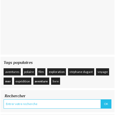
Tags populaires
aventures
polaire
film
exploration
stéphane dugast
voyage
mer
expédition
aventure
livre
Rechercher