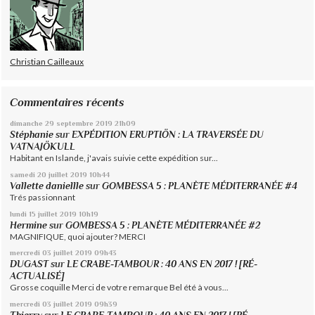
Christian Cailleaux
Commentaires récents
dimanche 29
septembre 2019
21h09
Stéphanie
sur
EXPÉDITION ERUPTIÖN : LA TRAVERSÉE DU
VATNAJÖKULL
Habitant en Islande, j'avais suivie cette expédition sur...
samedi 20
juillet 2019
10h44
Vallette daniellle
sur
GOMBESSA 5 : PLANÈTE MÉDITERRANÉE #4
Trés passionnant
lundi 15
juillet 2019
10h19
Hermine
sur
GOMBESSA 5 : PLANÈTE MÉDITERRANÉE #2
MAGNIFIQUE, quoi ajouter? MERCI
mercredi 03
juillet 2019
09h43
DUGAST
sur
LE CRABE-TAMBOUR : 40 ANS EN 2017 ! [RÉ-
ACTUALISÉ]
Grosse coquille Merci de votre remarque Bel été à vous...
mercredi 03
juillet 2019
09h39