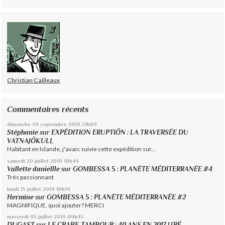
Christian Cailleaux
Commentaires récents
dimanche 29
septembre 2019
21h09
Stéphanie
sur
EXPÉDITION ERUPTIÖN : LA TRAVERSÉE DU
VATNAJÖKULL
Habitant en Islande, j'avais suivie cette expédition sur...
samedi 20
juillet 2019
10h44
Vallette daniellle
sur
GOMBESSA 5 : PLANÈTE MÉDITERRANÉE #4
Trés passionnant
lundi 15
juillet 2019
10h19
Hermine
sur
GOMBESSA 5 : PLANÈTE MÉDITERRANÉE #2
MAGNIFIQUE, quoi ajouter? MERCI
mercredi 03
juillet 2019
09h43
DUGAST
sur
LE CRABE-TAMBOUR : 40 ANS EN 2017 ! [RÉ-