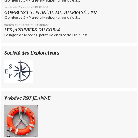
Gombessa 5 « Planète Méditerranée », c'est...
vendredi 23
août 2019
08h51
GOMBESSA 5 : PLANÈTE MEDITERRANÉE #17
Gombessa 5 « Planète Méditerranée », c'est...
mercredi 21
août 2019
08h27
LES JARDINIERS DU CORAIL
Le lagon de Moorea, petite île en face de Tahiti, est...
Société des Explorateurs
Webdoc R97 JEANNE