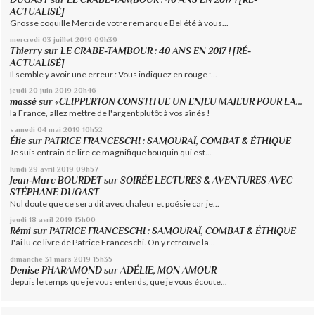
ACTUALISÉ]
Grosse coquille Merci de votre remarque Bel été à vous...
mercredi 03
juillet 2019
09h39
Thierry
sur
LE CRABE-TAMBOUR : 40 ANS EN 2017 ! [RÉ-
ACTUALISÉ]
Il semble y avoir une erreur : Vous indiquez en rouge :...
jeudi 20
juin 2019
20h46
massé
sur
«CLIPPERTON CONSTITUE UN ENJEU MAJEUR POUR LA...
la France, allez mettre de l'argent plutôt à vos aînés !
samedi 04
mai 2019
10h52
Élie
sur
PATRICE FRANCESCHI : SAMOURAÏ, COMBAT & ÉTHIQUE
Je suis entrain de lire ce magnifique bouquin qui est...
lundi 29
avril 2019
09h57
Jean-Marc BOURDET
sur
SOIRÉE LECTURES & AVENTURES AVEC
STÉPHANE DUGAST
Nul doute que ce sera dit avec chaleur et poésie car je...
jeudi 18
avril 2019
15h00
Rémi
sur
PATRICE FRANCESCHI : SAMOURAÏ, COMBAT & ÉTHIQUE
J'ai lu ce livre de Patrice Franceschi. On y retrouve la...
dimanche 31
mars 2019
15h35
Denise PHARAMOND
sur
ADÉLIE, MON AMOUR
depuis le temps que je vous entends, que je vous écoute...