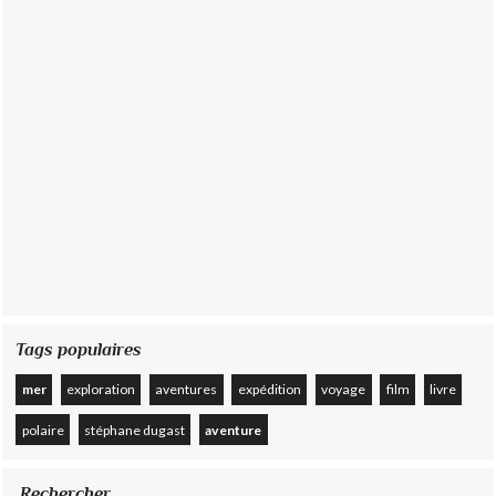
Tags populaires
mer
exploration
aventures
expédition
voyage
film
livre
polaire
stéphane dugast
aventure
Rechercher