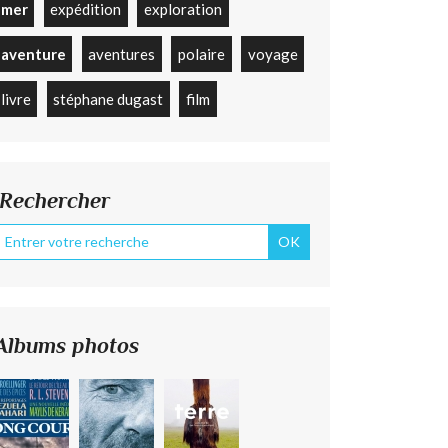
mer
expédition
exploration
aventure
aventures
polaire
voyage
livre
stéphane dugast
film
Rechercher
Albums photos