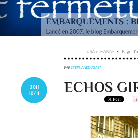
EMBARQUEMENTS : BI
Lancé en 2007, le blog Embarquemen
« SA » JEANNE
Page d'a
PAR
STEPHANEDUGAST
ECHOS GI
2011
16/11