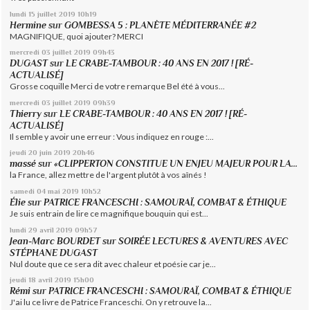
lundi 15
juillet 2019
10h19
Hermine
sur
GOMBESSA 5 : PLANÈTE MÉDITERRANÉE #2
MAGNIFIQUE, quoi ajouter? MERCI
mercredi 03
juillet 2019
09h43
DUGAST
sur
LE CRABE-TAMBOUR : 40 ANS EN 2017 ! [RÉ-
ACTUALISÉ]
Grosse coquille Merci de votre remarque Bel été à vous...
mercredi 03
juillet 2019
09h39
Thierry
sur
LE CRABE-TAMBOUR : 40 ANS EN 2017 ! [RÉ-
ACTUALISÉ]
Il semble y avoir une erreur : Vous indiquez en rouge :...
jeudi 20
juin 2019
20h46
massé
sur
«CLIPPERTON CONSTITUE UN ENJEU MAJEUR POUR LA...
la France, allez mettre de l'argent plutôt à vos aînés !
samedi 04
mai 2019
10h52
Élie
sur
PATRICE FRANCESCHI : SAMOURAÏ, COMBAT & ÉTHIQUE
Je suis entrain de lire ce magnifique bouquin qui est...
lundi 29
avril 2019
09h57
Jean-Marc BOURDET
sur
SOIRÉE LECTURES & AVENTURES AVEC
STÉPHANE DUGAST
Nul doute que ce sera dit avec chaleur et poésie car je...
jeudi 18
avril 2019
15h00
Rémi
sur
PATRICE FRANCESCHI : SAMOURAÏ, COMBAT & ÉTHIQUE
J'ai lu ce livre de Patrice Franceschi. On y retrouve la...