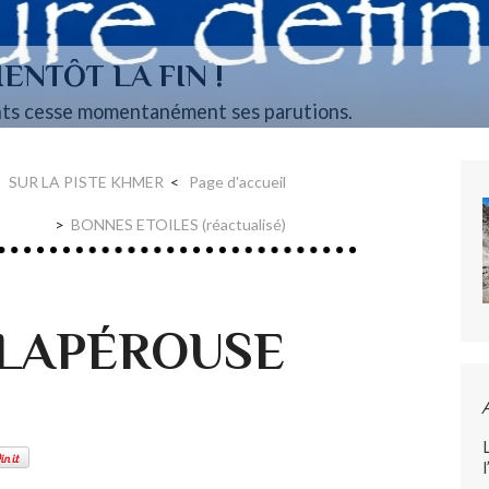
ENTÔT LA FIN !
ts cesse momentanément ses parutions.
SUR LA PISTE KHMER
Page d'accueil
BONNES ETOILES (réactualisé)
 LAPÉROUSE
l