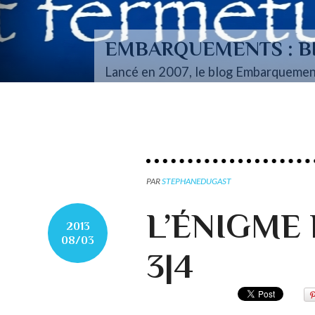
EMBARQUEMENTS : BI
Lancé en 2007, le blog Embarquemen
PAR
STEPHANEDUGAST
L’ÉNIGME
2013
08/03
3|4