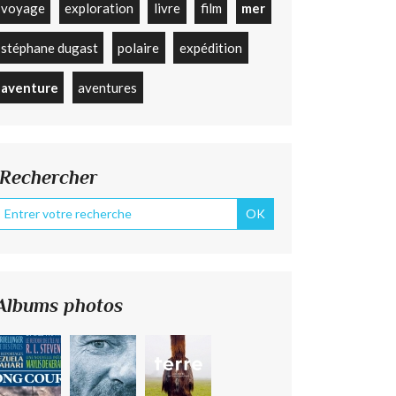
voyage
exploration
livre
film
mer
stéphane dugast
polaire
expédition
aventure
aventures
Rechercher
Albums photos