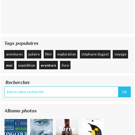
Tags populaires
aventures
polaire
film
exploration
stéphane dugast
voyage
mer
expédition
aventure
livre
Rechercher
Albums photos