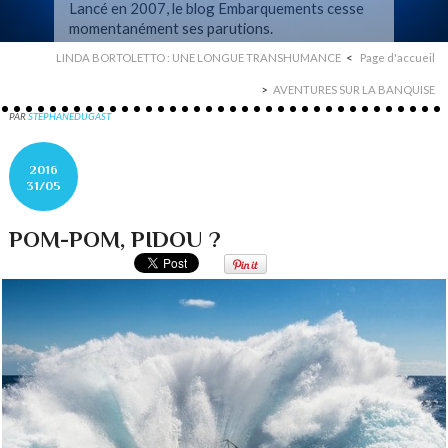
Lancé en 2007, le blog Embarquements cesse
momentanément ses parutions.
LINDA BORTOLETTO : UNE LONGUE TRANSHUMANCE
Page d'accueil
AVENTURES SUR LA BANQUISE
PAR
STEPHANEDUGAST
2016
31/05
POM-POM, PIDOU ?