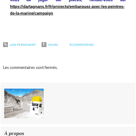
https://dartagnans.fr/fr/projects/embarquez-avec-les-peintres-
de-la-marine/campaign
LIEN PERMANENT
SHARE
0
COMMENTAIRE
Les commentaires sont fermés.
À propos