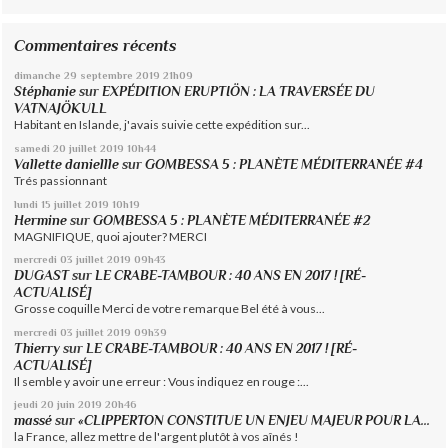
Commentaires récents
dimanche 29
septembre 2019
21h09
Stéphanie
sur
EXPÉDITION ERUPTIÖN : LA TRAVERSÉE DU
VATNAJÖKULL
Habitant en Islande, j'avais suivie cette expédition sur...
samedi 20
juillet 2019
10h44
Vallette daniellle
sur
GOMBESSA 5 : PLANÈTE MÉDITERRANÉE #4
Trés passionnant
lundi 15
juillet 2019
10h19
Hermine
sur
GOMBESSA 5 : PLANÈTE MÉDITERRANÉE #2
MAGNIFIQUE, quoi ajouter? MERCI
mercredi 03
juillet 2019
09h43
DUGAST
sur
LE CRABE-TAMBOUR : 40 ANS EN 2017 ! [RÉ-
ACTUALISÉ]
Grosse coquille Merci de votre remarque Bel été à vous...
mercredi 03
juillet 2019
09h39
Thierry
sur
LE CRABE-TAMBOUR : 40 ANS EN 2017 ! [RÉ-
ACTUALISÉ]
Il semble y avoir une erreur : Vous indiquez en rouge :...
jeudi 20
juin 2019
20h46
massé
sur
«CLIPPERTON CONSTITUE UN ENJEU MAJEUR POUR LA...
la France, allez mettre de l'argent plutôt à vos aînés !