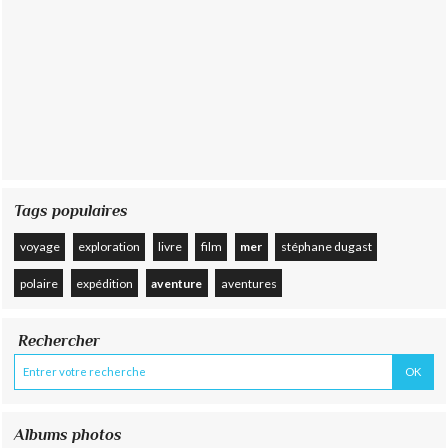
Tags populaires
voyage
exploration
livre
film
mer
stéphane dugast
polaire
expédition
aventure
aventures
Rechercher
Albums photos