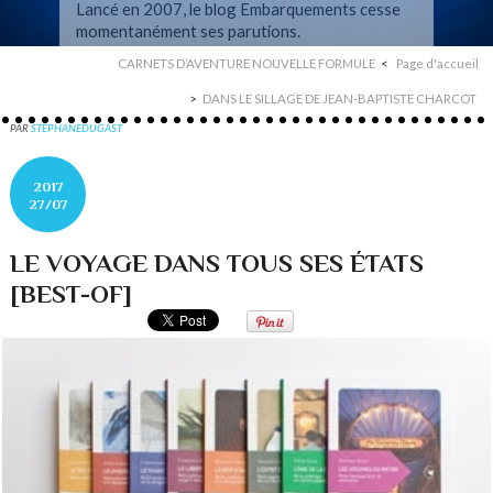
Lancé en 2007, le blog Embarquements cesse
momentanément ses parutions.
CARNETS D’AVENTURE NOUVELLE FORMULE
Page d'accueil
DANS LE SILLAGE DE JEAN-BAPTISTE CHARCOT
PAR
STEPHANEDUGAST
2017
27/07
LE VOYAGE DANS TOUS SES ÉTATS
[BEST-OF]