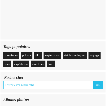
Tags populaires
aventures
polaire
film
exploration
stéphane dugast
voyage
mer
expédition
aventure
livre
Rechercher
Albums photos