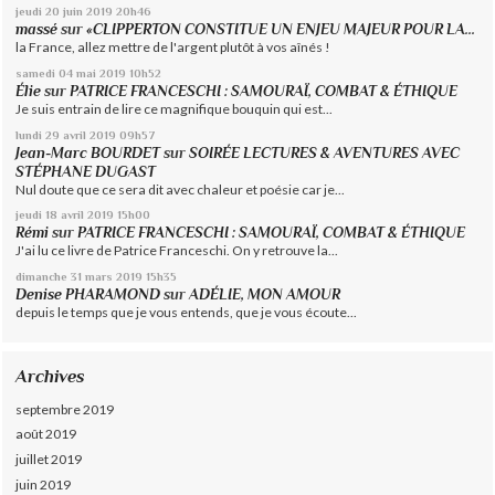
jeudi 20
juin 2019
20h46
massé
sur
«CLIPPERTON CONSTITUE UN ENJEU MAJEUR POUR LA...
la France, allez mettre de l'argent plutôt à vos aînés !
samedi 04
mai 2019
10h52
Élie
sur
PATRICE FRANCESCHI : SAMOURAÏ, COMBAT & ÉTHIQUE
Je suis entrain de lire ce magnifique bouquin qui est...
lundi 29
avril 2019
09h57
Jean-Marc BOURDET
sur
SOIRÉE LECTURES & AVENTURES AVEC
STÉPHANE DUGAST
Nul doute que ce sera dit avec chaleur et poésie car je...
jeudi 18
avril 2019
15h00
Rémi
sur
PATRICE FRANCESCHI : SAMOURAÏ, COMBAT & ÉTHIQUE
J'ai lu ce livre de Patrice Franceschi. On y retrouve la...
dimanche 31
mars 2019
15h35
Denise PHARAMOND
sur
ADÉLIE, MON AMOUR
depuis le temps que je vous entends, que je vous écoute...
Archives
septembre 2019
août 2019
juillet 2019
juin 2019