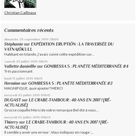
Christian Cailleaux
Commentaires récents
dimanche 29
septembre 2019
21h09
Stéphanie
sur
EXPÉDITION ERUPTIÖN : LA TRAVERSÉE DU
VATNAJÖKULL
Habitant en Islande, j'avais suivie cette expédition sur...
samedi 20
juillet 2019
10h44
Vallette daniellle
sur
GOMBESSA 5 : PLANÈTE MÉDITERRANÉE #4
Trés passionnant
lundi 15
juillet 2019
10h19
Hermine
sur
GOMBESSA 5 : PLANÈTE MÉDITERRANÉE #2
MAGNIFIQUE, quoi ajouter? MERCI
mercredi 03
juillet 2019
09h43
DUGAST
sur
LE CRABE-TAMBOUR : 40 ANS EN 2017 ! [RÉ-
ACTUALISÉ]
Grosse coquille Merci de votre remarque Bel été à vous...
mercredi 03
juillet 2019
09h39
Thierry
sur
LE CRABE-TAMBOUR : 40 ANS EN 2017 ! [RÉ-
ACTUALISÉ]
Il semble y avoir une erreur : Vous indiquez en rouge :...