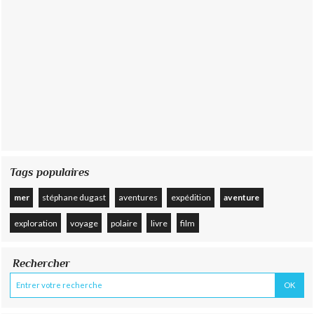
Tags populaires
mer
stéphane dugast
aventures
expédition
aventure
exploration
voyage
polaire
livre
film
Rechercher