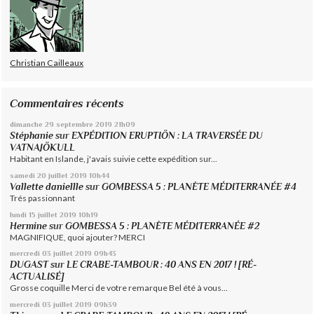
Christian Cailleaux
Commentaires récents
dimanche 29
septembre 2019
21h09
Stéphanie
sur
EXPÉDITION ERUPTIÖN : LA TRAVERSÉE DU
VATNAJÖKULL
Habitant en Islande, j'avais suivie cette expédition sur...
samedi 20
juillet 2019
10h44
Vallette daniellle
sur
GOMBESSA 5 : PLANÈTE MÉDITERRANÉE #4
Trés passionnant
lundi 15
juillet 2019
10h19
Hermine
sur
GOMBESSA 5 : PLANÈTE MÉDITERRANÉE #2
MAGNIFIQUE, quoi ajouter? MERCI
mercredi 03
juillet 2019
09h43
DUGAST
sur
LE CRABE-TAMBOUR : 40 ANS EN 2017 ! [RÉ-
ACTUALISÉ]
Grosse coquille Merci de votre remarque Bel été à vous...
mercredi 03
juillet 2019
09h39