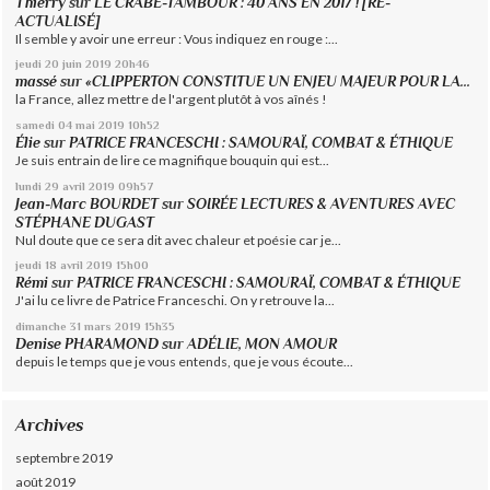
Thierry
sur
LE CRABE-TAMBOUR : 40 ANS EN 2017 ! [RÉ-
ACTUALISÉ]
Il semble y avoir une erreur : Vous indiquez en rouge :...
jeudi 20
juin 2019
20h46
massé
sur
«CLIPPERTON CONSTITUE UN ENJEU MAJEUR POUR LA...
la France, allez mettre de l'argent plutôt à vos aînés !
samedi 04
mai 2019
10h52
Élie
sur
PATRICE FRANCESCHI : SAMOURAÏ, COMBAT & ÉTHIQUE
Je suis entrain de lire ce magnifique bouquin qui est...
lundi 29
avril 2019
09h57
Jean-Marc BOURDET
sur
SOIRÉE LECTURES & AVENTURES AVEC
STÉPHANE DUGAST
Nul doute que ce sera dit avec chaleur et poésie car je...
jeudi 18
avril 2019
15h00
Rémi
sur
PATRICE FRANCESCHI : SAMOURAÏ, COMBAT & ÉTHIQUE
J'ai lu ce livre de Patrice Franceschi. On y retrouve la...
dimanche 31
mars 2019
15h35
Denise PHARAMOND
sur
ADÉLIE, MON AMOUR
depuis le temps que je vous entends, que je vous écoute...
Archives
septembre 2019
août 2019