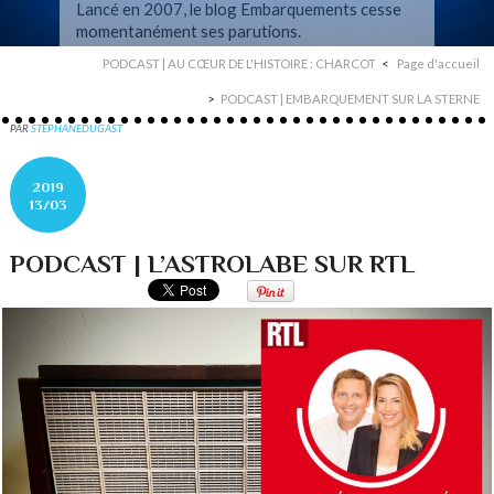
Lancé en 2007, le blog Embarquements cesse
momentanément ses parutions.
PODCAST | AU CŒUR DE L'HISTOIRE : CHARCOT
Page d'accueil
PODCAST | EMBARQUEMENT SUR LA STERNE
PAR
STEPHANEDUGAST
2019
13/03
PODCAST | L’ASTROLABE SUR RTL