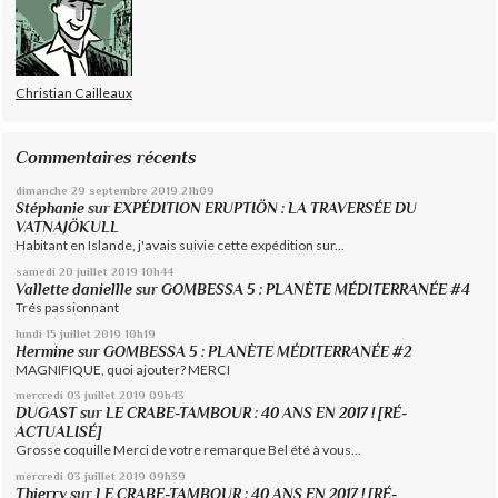
Christian Cailleaux
Commentaires récents
dimanche 29
septembre 2019
21h09
Stéphanie
sur
EXPÉDITION ERUPTIÖN : LA TRAVERSÉE DU
VATNAJÖKULL
Habitant en Islande, j'avais suivie cette expédition sur...
samedi 20
juillet 2019
10h44
Vallette daniellle
sur
GOMBESSA 5 : PLANÈTE MÉDITERRANÉE #4
Trés passionnant
lundi 15
juillet 2019
10h19
Hermine
sur
GOMBESSA 5 : PLANÈTE MÉDITERRANÉE #2
MAGNIFIQUE, quoi ajouter? MERCI
mercredi 03
juillet 2019
09h43
DUGAST
sur
LE CRABE-TAMBOUR : 40 ANS EN 2017 ! [RÉ-
ACTUALISÉ]
Grosse coquille Merci de votre remarque Bel été à vous...
mercredi 03
juillet 2019
09h39
Thierry
sur
LE CRABE-TAMBOUR : 40 ANS EN 2017 ! [RÉ-