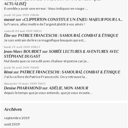
ACTUALISÉ]
Il semble y avoir une erreur : Vous indiquez en rouge :...
jeudi 20
juin 2019
20h46
massé
sur
«CLIPPERTON CONSTITUE UN ENJEU MAJEUR POUR LA...
la France, allez mettre de l'argent plutôt à vos aînés !
samedi 04
mai 2019
10h52
Élie
sur
PATRICE FRANCESCHI : SAMOURAÏ, COMBAT & ÉTHIQUE
Je suis entrain de lire ce magnifique bouquin qui est...
lundi 29
avril 2019
09h57
Jean-Marc BOURDET
sur
SOIRÉE LECTURES & AVENTURES AVEC
STÉPHANE DUGAST
Nul doute que ce sera dit avec chaleur et poésie car je...
jeudi 18
avril 2019
15h00
Rémi
sur
PATRICE FRANCESCHI : SAMOURAÏ, COMBAT & ÉTHIQUE
J'ai lu ce livre de Patrice Franceschi. On y retrouve la...
dimanche 31
mars 2019
15h35
Denise PHARAMOND
sur
ADÉLIE, MON AMOUR
depuis le temps que je vous entends, que je vous écoute...
Archives
septembre 2019
août 2019