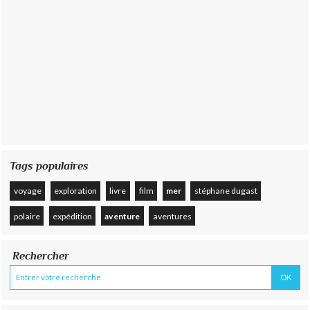
Tags populaires
voyage
exploration
livre
film
mer
stéphane dugast
polaire
expédition
aventure
aventures
Rechercher