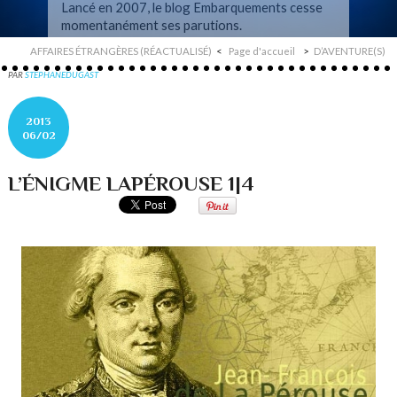
Lancé en 2007, le blog Embarquements cesse
momentanément ses parutions.
AFFAIRES ÉTRANGÈRES (RÉACTUALISÉ)
Page d'accueil
D’AVENTURE(S)
PAR
STEPHANEDUGAST
2013
06/02
L’ÉNIGME LAPÉROUSE 1|4