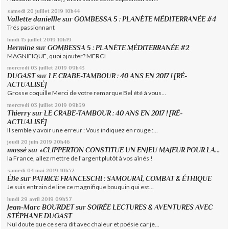
samedi 20
juillet 2019
10h44
Vallette daniellle
sur
GOMBESSA 5 : PLANÈTE MÉDITERRANÉE #4
Trés passionnant
lundi 15
juillet 2019
10h19
Hermine
sur
GOMBESSA 5 : PLANÈTE MÉDITERRANÉE #2
MAGNIFIQUE, quoi ajouter? MERCI
mercredi 03
juillet 2019
09h43
DUGAST
sur
LE CRABE-TAMBOUR : 40 ANS EN 2017 ! [RÉ-
ACTUALISÉ]
Grosse coquille Merci de votre remarque Bel été à vous...
mercredi 03
juillet 2019
09h39
Thierry
sur
LE CRABE-TAMBOUR : 40 ANS EN 2017 ! [RÉ-
ACTUALISÉ]
Il semble y avoir une erreur : Vous indiquez en rouge :...
jeudi 20
juin 2019
20h46
massé
sur
«CLIPPERTON CONSTITUE UN ENJEU MAJEUR POUR LA...
la France, allez mettre de l'argent plutôt à vos aînés !
samedi 04
mai 2019
10h52
Élie
sur
PATRICE FRANCESCHI : SAMOURAÏ, COMBAT & ÉTHIQUE
Je suis entrain de lire ce magnifique bouquin qui est...
lundi 29
avril 2019
09h57
Jean-Marc BOURDET
sur
SOIRÉE LECTURES & AVENTURES AVEC
STÉPHANE DUGAST
Nul doute que ce sera dit avec chaleur et poésie car je...