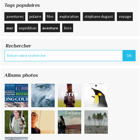
Tags populaires
aventures
polaire
film
exploration
stéphane dugast
voyage
mer
expédition
aventure
livre
Rechercher
Albums photos