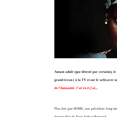
Autant adulé (que détesté par certains), l
grand écran ( à la TV et sur le web) avec u
de l'humanité. J'ai vu et j'ai...
Plus fort que
HOME
, son précédent long-mét
dernier film de Yann Arthus-Bertrand.