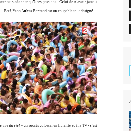
 pour ne s’adonner qu’à ses passions. Celui de n’avoir jamais
n… Bref, Yann Arthus-Bertrand est un coupable tout désigné.
re
vue du ciel
– un succès colossal en librairie et à la TV - s’est