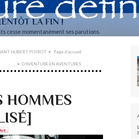
ENTÔT LA FIN !
ts cesse momentanément ses parutions.
NANT HUBERT POIROT
Page d'accueil
D’AVENTURE EN AVENTURES
S HOMMES
ISÉ]
l