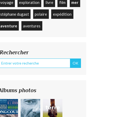
voyage
exploration
livre
film
mer
stéphane dugast
polaire
expédition
aventure
aventures
Rechercher
Albums photos