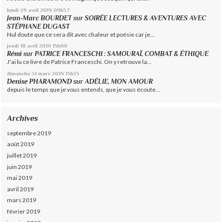
lundi 29
avril 2019
09h57
Jean-Marc BOURDET
sur
SOIRÉE LECTURES & AVENTURES AVEC
STÉPHANE DUGAST
Nul doute que ce sera dit avec chaleur et poésie car je...
jeudi 18
avril 2019
15h00
Rémi
sur
PATRICE FRANCESCHI : SAMOURAÏ, COMBAT & ÉTHIQUE
J'ai lu ce livre de Patrice Franceschi. On y retrouve la...
dimanche 31
mars 2019
15h35
Denise PHARAMOND
sur
ADÉLIE, MON AMOUR
depuis le temps que je vous entends, que je vous écoute...
Archives
septembre 2019
août 2019
juillet 2019
juin 2019
mai 2019
avril 2019
mars 2019
février 2019