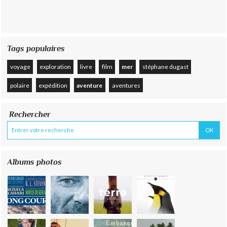
Tags populaires
voyage
exploration
livre
film
mer
stéphane dugast
polaire
expédition
aventure
aventures
Rechercher
Albums photos