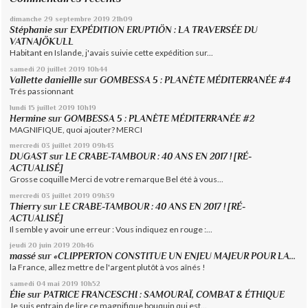
dimanche 29
septembre 2019
21h09
Stéphanie
sur
EXPÉDITION ERUPTIÖN : LA TRAVERSÉE DU
VATNAJÖKULL
Habitant en Islande, j'avais suivie cette expédition sur...
samedi 20
juillet 2019
10h44
Vallette daniellle
sur
GOMBESSA 5 : PLANÈTE MÉDITERRANÉE #4
Trés passionnant
lundi 15
juillet 2019
10h19
Hermine
sur
GOMBESSA 5 : PLANÈTE MÉDITERRANÉE #2
MAGNIFIQUE, quoi ajouter? MERCI
mercredi 03
juillet 2019
09h43
DUGAST
sur
LE CRABE-TAMBOUR : 40 ANS EN 2017 ! [RÉ-
ACTUALISÉ]
Grosse coquille Merci de votre remarque Bel été à vous...
mercredi 03
juillet 2019
09h39
Thierry
sur
LE CRABE-TAMBOUR : 40 ANS EN 2017 ! [RÉ-
ACTUALISÉ]
Il semble y avoir une erreur : Vous indiquez en rouge :...
jeudi 20
juin 2019
20h46
massé
sur
«CLIPPERTON CONSTITUE UN ENJEU MAJEUR POUR LA...
la France, allez mettre de l'argent plutôt à vos aînés !
samedi 04
mai 2019
10h52
Élie
sur
PATRICE FRANCESCHI : SAMOURAÏ, COMBAT & ÉTHIQUE
Je suis entrain de lire ce magnifique bouquin qui est...