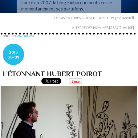
Lancé en 2007, le blog Embarquements cesse
momentanément ses parutions.
DES AVENTURES & DES LETTRES
Page d'accueil
TERRE DES HOMMES [RÉACTUALISÉ]
PAR
STEPHANEDUGAST
2015
30/09
L’ÉTONNANT HUBERT POIROT