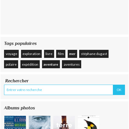
Tags populaires
voyage
exploration
livre
film
mer
stéphane dugast
polaire
expédition
aventure
aventures
Rechercher
Albums photos