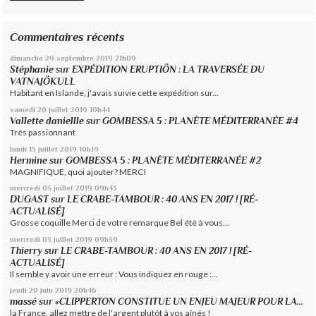
Commentaires récents
dimanche 29
septembre 2019
21h09
Stéphanie
sur
EXPÉDITION ERUPTIÖN : LA TRAVERSÉE DU
VATNAJÖKULL
Habitant en Islande, j'avais suivie cette expédition sur...
samedi 20
juillet 2019
10h44
Vallette daniellle
sur
GOMBESSA 5 : PLANÈTE MÉDITERRANÉE #4
Trés passionnant
lundi 15
juillet 2019
10h19
Hermine
sur
GOMBESSA 5 : PLANÈTE MÉDITERRANÉE #2
MAGNIFIQUE, quoi ajouter? MERCI
mercredi 03
juillet 2019
09h43
DUGAST
sur
LE CRABE-TAMBOUR : 40 ANS EN 2017 ! [RÉ-
ACTUALISÉ]
Grosse coquille Merci de votre remarque Bel été à vous...
mercredi 03
juillet 2019
09h39
Thierry
sur
LE CRABE-TAMBOUR : 40 ANS EN 2017 ! [RÉ-
ACTUALISÉ]
Il semble y avoir une erreur : Vous indiquez en rouge :...
jeudi 20
juin 2019
20h46
massé
sur
«CLIPPERTON CONSTITUE UN ENJEU MAJEUR POUR LA...
la France, allez mettre de l'argent plutôt à vos aînés !