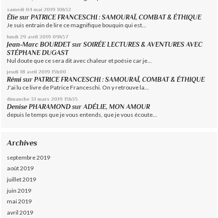
samedi 04
mai 2019
10h52
Élie
sur
PATRICE FRANCESCHI : SAMOURAÏ, COMBAT & ÉTHIQUE
Je suis entrain de lire ce magnifique bouquin qui est...
lundi 29
avril 2019
09h57
Jean-Marc BOURDET
sur
SOIRÉE LECTURES & AVENTURES AVEC
STÉPHANE DUGAST
Nul doute que ce sera dit avec chaleur et poésie car je...
jeudi 18
avril 2019
15h00
Rémi
sur
PATRICE FRANCESCHI : SAMOURAÏ, COMBAT & ÉTHIQUE
J'ai lu ce livre de Patrice Franceschi. On y retrouve la...
dimanche 31
mars 2019
15h35
Denise PHARAMOND
sur
ADÉLIE, MON AMOUR
depuis le temps que je vous entends, que je vous écoute...
Archives
septembre 2019
août 2019
juillet 2019
juin 2019
mai 2019
avril 2019