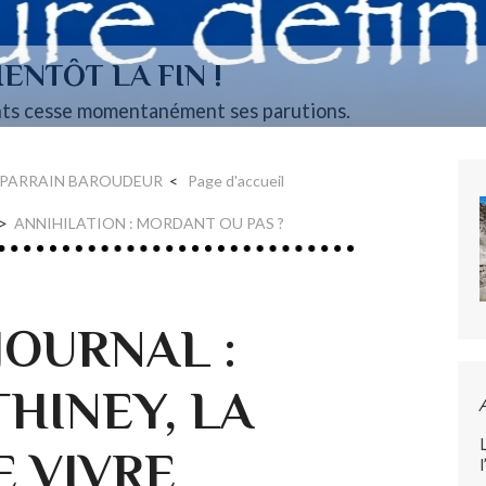
ENTÔT LA FIN !
ts cesse momentanément ses parutions.
N PARRAIN BAROUDEUR
Page d'accueil
ANNIHILATION : MORDANT OU PAS ?
JOURNAL :
HINEY, LA
E VIVRE
l