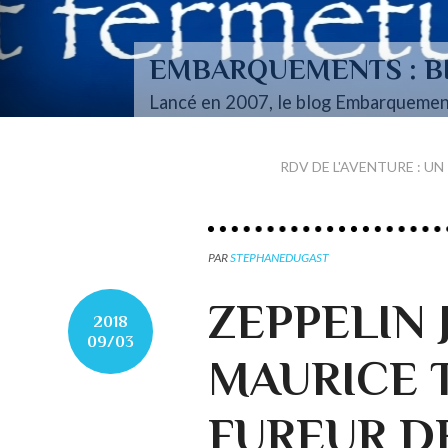
EMBARQUEMENTS : BI
Lancé en 2007, le blog Embarquemen
RDV DE L'AVENTURE : U
PAR
STEPHANEDUGAST
ZEPPELIN 
2018
09/03
MAURICE T
FUREUR D