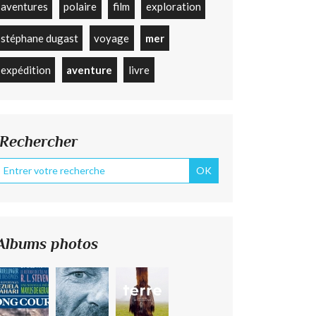
aventures
polaire
film
exploration
stéphane dugast
voyage
mer
expédition
aventure
livre
Rechercher
Albums photos