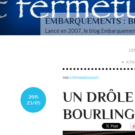
EMBARQUEMENTS : BI
Lancé en 2007, le blog Embarquemen
L’
ATA
PAR
STEPHANEDUGAST
UN DRÔLE
2015
23/05
BOURLIN