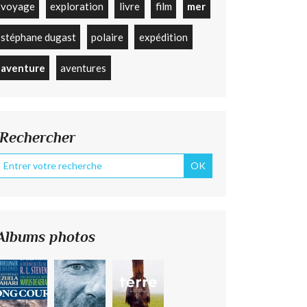
voyage
exploration
livre
film
mer
stéphane dugast
polaire
expédition
aventure
aventures
Rechercher
Albums photos