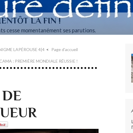
ENTÔT LA FIN !
ts cesse momentanément ses parutions.
ÉNIGME LAPÉROUSE 4|4
Page d'accueil
CAMA : PREMIÈRE MONDIALE RÉUSSIE !
 DE
GUEUR
l