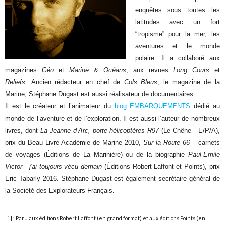
enquêtes sous toutes les
latitudes avec un fort
“tropisme” pour la mer, les
aventures et le monde
polaire.
Il a collaboré aux
magazines
Géo
et
Marine & Océans
, aux revues
Long Cours
et
Reliefs.
Ancien rédacteur en chef de
Cols Bleus
, le magazine de la
Marine, Stéphane Dugast est aussi réalisateur de documentaires.
Il est le créateur et l’animateur du
blog EMBARQUEMENTS
dédié au
monde de l’aventure et de l’exploration. Il est aussi l’auteur de nombreux
livres, dont
La Jeanne d’Arc, porte-hélicoptères R97
(Le Chêne - E/P/A),
prix du Beau Livre Académie de Marine 2010,
Sur la Route 66
– carnets
de voyages (Éditions de La Marinière) ou de la biographie
Paul-Emile
Victor - j'ai toujours vécu demain
(Éditions Robert Laffont et Points), prix
Eric Tabarly 2016. Stéphane Dugast est également secrétaire général de
la Société des Explorateurs Français
.
[1] : Paru aux éditions Robert Laffont (en grand format) et aux éditions Points (en