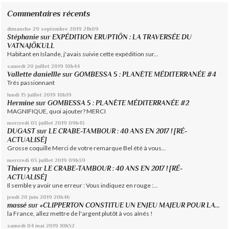
Commentaires récents
dimanche 29
septembre 2019
21h09
Stéphanie
sur
EXPÉDITION ERUPTIÖN : LA TRAVERSÉE DU
VATNAJÖKULL
Habitant en Islande, j'avais suivie cette expédition sur...
samedi 20
juillet 2019
10h44
Vallette daniellle
sur
GOMBESSA 5 : PLANÈTE MÉDITERRANÉE #4
Trés passionnant
lundi 15
juillet 2019
10h19
Hermine
sur
GOMBESSA 5 : PLANÈTE MÉDITERRANÉE #2
MAGNIFIQUE, quoi ajouter? MERCI
mercredi 03
juillet 2019
09h43
DUGAST
sur
LE CRABE-TAMBOUR : 40 ANS EN 2017 ! [RÉ-
ACTUALISÉ]
Grosse coquille Merci de votre remarque Bel été à vous...
mercredi 03
juillet 2019
09h39
Thierry
sur
LE CRABE-TAMBOUR : 40 ANS EN 2017 ! [RÉ-
ACTUALISÉ]
Il semble y avoir une erreur : Vous indiquez en rouge :...
jeudi 20
juin 2019
20h46
massé
sur
«CLIPPERTON CONSTITUE UN ENJEU MAJEUR POUR LA...
la France, allez mettre de l'argent plutôt à vos aînés !
samedi 04
mai 2019
10h52