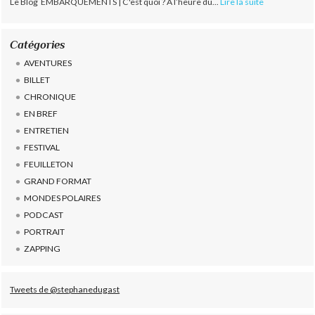
Le Blog EMBARQUEMENTS | C'est quoi ? À l’heure du...
Lire la suite
Catégories
AVENTURES
BILLET
CHRONIQUE
EN BREF
ENTRETIEN
FESTIVAL
FEUILLETON
GRAND FORMAT
MONDES POLAIRES
PODCAST
PORTRAIT
ZAPPING
Tweets de @stephanedugast