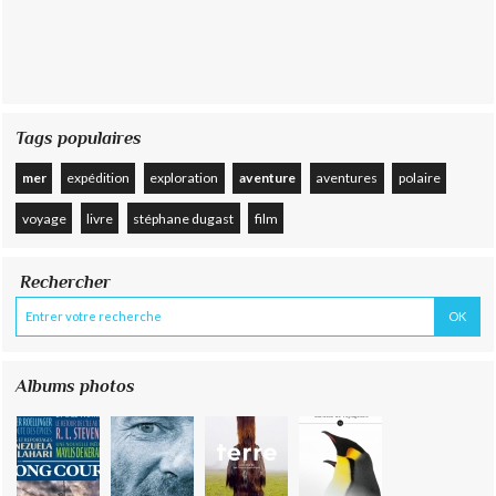
Tags populaires
mer
expédition
exploration
aventure
aventures
polaire
voyage
livre
stéphane dugast
film
Rechercher
Albums photos