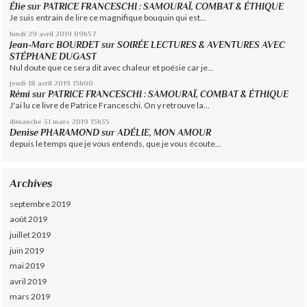
Élie
sur
PATRICE FRANCESCHI : SAMOURAÏ, COMBAT & ÉTHIQUE
Je suis entrain de lire ce magnifique bouquin qui est...
lundi 29
avril 2019
09h57
Jean-Marc BOURDET
sur
SOIRÉE LECTURES & AVENTURES AVEC
STÉPHANE DUGAST
Nul doute que ce sera dit avec chaleur et poésie car je...
jeudi 18
avril 2019
15h00
Rémi
sur
PATRICE FRANCESCHI : SAMOURAÏ, COMBAT & ÉTHIQUE
J'ai lu ce livre de Patrice Franceschi. On y retrouve la...
dimanche 31
mars 2019
15h35
Denise PHARAMOND
sur
ADÉLIE, MON AMOUR
depuis le temps que je vous entends, que je vous écoute...
Archives
septembre 2019
août 2019
juillet 2019
juin 2019
mai 2019
avril 2019
mars 2019