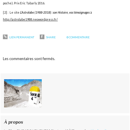
poche). Prix Eric Tabarly 2016.
[2] : Le site
L’Astrolabe
(1988-2018) : son Histoire, vos témoignages
à
http://astrolabe1988.neowordpress.fr/
LIEN PERMANENT
SHARE
0
COMMENTAIRE
Les commentaires sont fermés.
À propos