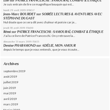
Élie
sur
PATRICE FRANCESCHI : SAMOURAÏ, COMBAT & ÉTHIQUE
Je suis entrain de lire ce magnifique bouquin qui est...
lundi 29
avril 2019
09h57
Jean-Marc BOURDET
sur
SOIRÉE LECTURES & AVENTURES AVEC
STÉPHANE DUGAST
Nul doute que ce sera dit avec chaleur et poésie car je...
jeudi 18
avril 2019
15h00
Rémi
sur
PATRICE FRANCESCHI : SAMOURAÏ, COMBAT & ÉTHIQUE
J'ai lu ce livre de Patrice Franceschi. On y retrouve la...
dimanche 31
mars 2019
15h35
Denise PHARAMOND
sur
ADÉLIE, MON AMOUR
depuis le temps que je vous entends, que je vous écoute...
Archives
septembre 2019
août 2019
juillet 2019
juin 2019
mai 2019
avril 2019
mars 2019
février 2019