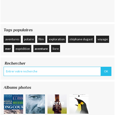
Tags populaires
aventures
polaire
film
exploration
stéphane dugast
voyage
mer
expédition
aventure
livre
Rechercher
Albums photos