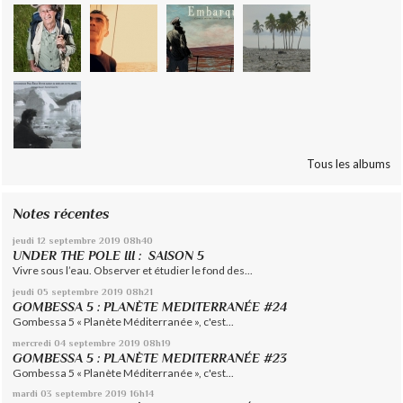
Tous les albums
Notes récentes
jeudi 12
septembre 2019
08h40
UNDER THE POLE III : SAISON 5
Vivre sous l’eau. Observer et étudier le fond des...
jeudi 05
septembre 2019
08h21
GOMBESSA 5 : PLANÈTE MEDITERRANÉE #24
Gombessa 5 « Planète Méditerranée », c'est...
mercredi 04
septembre 2019
08h19
GOMBESSA 5 : PLANÈTE MEDITERRANÉE #23
Gombessa 5 « Planète Méditerranée », c'est...
mardi 03
septembre 2019
16h14