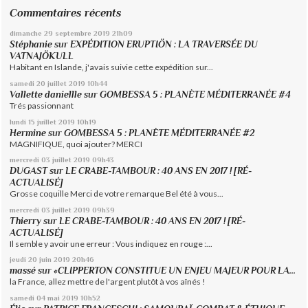
Commentaires récents
dimanche 29
septembre 2019
21h09
Stéphanie
sur
EXPÉDITION ERUPTIÖN : LA TRAVERSÉE DU
VATNAJÖKULL
Habitant en Islande, j'avais suivie cette expédition sur...
samedi 20
juillet 2019
10h44
Vallette daniellle
sur
GOMBESSA 5 : PLANÈTE MÉDITERRANÉE #4
Trés passionnant
lundi 15
juillet 2019
10h19
Hermine
sur
GOMBESSA 5 : PLANÈTE MÉDITERRANÉE #2
MAGNIFIQUE, quoi ajouter? MERCI
mercredi 03
juillet 2019
09h43
DUGAST
sur
LE CRABE-TAMBOUR : 40 ANS EN 2017 ! [RÉ-
ACTUALISÉ]
Grosse coquille Merci de votre remarque Bel été à vous...
mercredi 03
juillet 2019
09h39
Thierry
sur
LE CRABE-TAMBOUR : 40 ANS EN 2017 ! [RÉ-
ACTUALISÉ]
Il semble y avoir une erreur : Vous indiquez en rouge :...
jeudi 20
juin 2019
20h46
massé
sur
«CLIPPERTON CONSTITUE UN ENJEU MAJEUR POUR LA...
la France, allez mettre de l'argent plutôt à vos aînés !
samedi 04
mai 2019
10h52