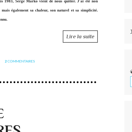
uis 1983, Serge Marko vient de nous quitter. J'ai été non
 mais également sa chaleur, son naturel et sa simplicité.
onnu.
Lire la suite
2
COMMENTAIRES
E
RES