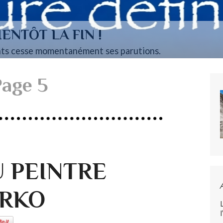
ENTÔT LA FIN !
ts cesse momentanément ses parutions.
age 5
U PEINTRE
ARKO
l