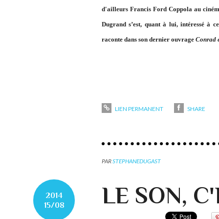
d'ailleurs Francis Ford Coppola au ciné
Dugrand s’est, quant à lui, intéressé à ce
raconte dans son dernier ouvrage
Conrad e
LIEN PERMANENT
SHARE
PAR
STEPHANEDUGAST
LE SON, C
2014
15/08