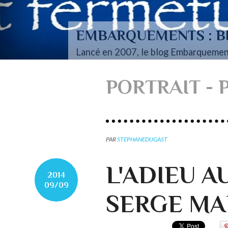
EMBARQUEMENTS : BI
Lancé en 2007, le blog Embarquemen
PORTRAIT - P
PAR
STEPHANEDUGAST
L'ADIEU A
2014
09/09
SERGE M