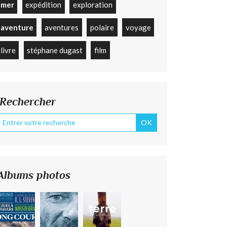
mer
expédition
exploration
aventure
aventures
polaire
voyage
livre
stéphane dugast
film
Rechercher
Albums photos