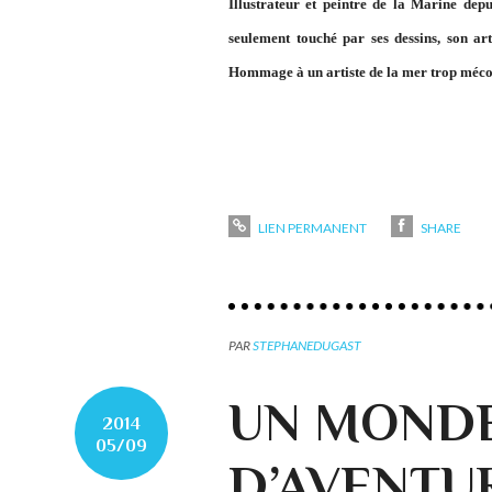
Illustrateur et peintre de la Marine dep
seulement touché par ses dessins, son art
Hommage à un artiste de la mer trop méc
LIEN PERMANENT
SHARE
PAR
STEPHANEDUGAST
UN MOND
2014
05/09
D’AVENTU