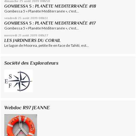
dimanche 25
août 2019
08h50
GOMBESSA 5 : PLANÈTE MEDITERRANÉE #18
Gombessa 5 « Planète Méditerranée », c'est...
vendredi 23
août 2019
08h51
GOMBESSA 5 : PLANÈTE MEDITERRANÉE #17
Gombessa 5 « Planète Méditerranée », c'est...
mercredi 21
août 2019
08h27
LES JARDINIERS DU CORAIL
Le lagon de Moorea, petite île en face de Tahiti, est...
Société des Explorateurs
Webdoc R97 JEANNE