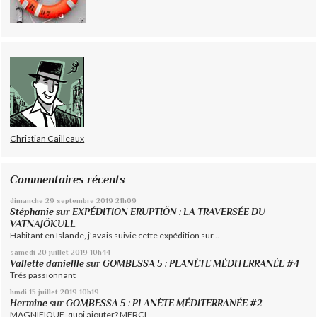
Christian Cailleaux
Commentaires récents
dimanche 29
septembre 2019
21h09
Stéphanie
sur
EXPÉDITION ERUPTIÖN : LA TRAVERSÉE DU
VATNAJÖKULL
Habitant en Islande, j'avais suivie cette expédition sur...
samedi 20
juillet 2019
10h44
Vallette daniellle
sur
GOMBESSA 5 : PLANÈTE MÉDITERRANÉE #4
Trés passionnant
lundi 15
juillet 2019
10h19
Hermine
sur
GOMBESSA 5 : PLANÈTE MÉDITERRANÉE #2
MAGNIFIQUE, quoi ajouter? MERCI