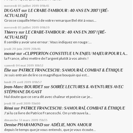
mercredi 03
juillet 2019
09h43
DUGAST
sur
LE CRABE-TAMBOUR : 40 ANS EN 2017 ! [RÉ-
ACTUALISÉ]
Grosse coquille Merci de votre remarque Bel été à vous...
mercredi 03
juillet 2019
09h39
Thierry
sur
LE CRABE-TAMBOUR : 40 ANS EN 2017 ! [RÉ-
ACTUALISÉ]
Il semble y avoir une erreur : Vous indiquez en rouge :...
jeudi 20
juin 2019
20h46
massé
sur
«CLIPPERTON CONSTITUE UN ENJEU MAJEUR POUR LA...
la France, allez mettre de l'argent plutôt à vos aînés !
samedi 04
mai 2019
10h52
Élie
sur
PATRICE FRANCESCHI : SAMOURAÏ, COMBAT & ÉTHIQUE
Je suis entrain de lire ce magnifique bouquin qui est...
lundi 29
avril 2019
09h57
Jean-Marc BOURDET
sur
SOIRÉE LECTURES & AVENTURES AVEC
STÉPHANE DUGAST
Nul doute que ce sera dit avec chaleur et poésie car je...
jeudi 18
avril 2019
15h00
Rémi
sur
PATRICE FRANCESCHI : SAMOURAÏ, COMBAT & ÉTHIQUE
J'ai lu ce livre de Patrice Franceschi. On y retrouve la...
dimanche 31
mars 2019
15h35
Denise PHARAMOND
sur
ADÉLIE, MON AMOUR
depuis le temps que je vous entends, que je vous écoute...