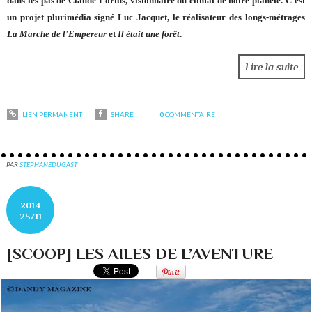
dans les pas de Claude Lorius, visionnaire du climat de notre planète. C'est
un projet plurimédia signé Luc Jacquet, le réalisateur des longs-métrages
La Marche de l'Empereur
et
Il était une forêt
.
Lire la suite
LIEN PERMANENT
SHARE
0
COMMENTAIRE
PAR
STEPHANEDUGAST
2014
25/11
[SCOOP] LES AILES DE L’AVENTURE