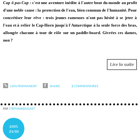
Cap ô pas Cap
: c'est une aventure inédite à l'autre
bout du monde au profit
d'une noble cause :
la protection de l'eau, bien commun de l'humanité
. Pour
concrétiser leur rêve : trois jeunes rameuses n'ont pas hésité à se jeter à
l'eau et à relier le Cap-Horn jusqu'à l'Antarctique à la seule force des bras,
allongée chacune à tour de rôle sur un paddle-board. Givrées ces dames,
non ?
Lire la suite
LIEN PERMANENT
SHARE
2
COMMENTAIRES
PAR
STEPHANEDUGAST
2015
21/01