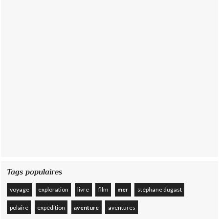
Tags populaires
voyage
exploration
livre
film
mer
stéphane dugast
polaire
expédition
aventure
aventures